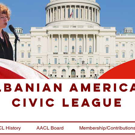
lbanian Americ
Civic League
L History
AACL Board
Membership/Contribution