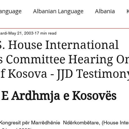
Language
Albanian Language
Albania
gro
Presheva
Greece
Italy
Jews a
ardi
May 21, 2003
17 min read
S. House International
ns Committee Hearing O
Serb Relations
The Diaspora
f Kosova - JJD Testimon
E Ardhmja e Kosovës
 Kongresit për Marrëdhënie  Ndërkombëtare, (House Inte