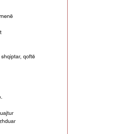
esmenë
t
shqiptar, qoftë 
e.
uajtur
azhduar