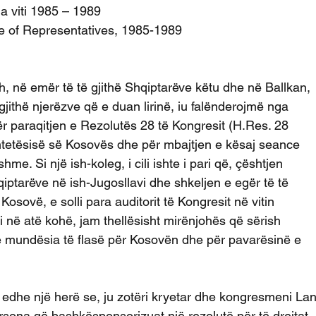
ga viti 1985 – 1989
 of Representatives, 1985-1989
 në emër të të gjithë Shqiptarëve këtu dhe në Ballkan,
gjithë njerëzve që e duan lirinë, iu falënderojmë nga
ër paraqitjen e Rezolutës 28 të Kongresit (H.Res. 28
htetësisë së Kosovës dhe për mbajtjen e kësaj seance
me. Si një ish-koleg, i cili ishte i pari që, çështjen
qiptarëve në ish-Jugosllavi dhe shkeljen e egër të të
 Kosovë, e solli para auditorit të Kongresit në vitin
i ri në atë kohë, jam thellësisht mirënjohës që sërish
e mundësia të flasë për Kosovën dhe për pavarësinë e
edhe një herë se, ju zotëri kryetar dhe kongresmeni La
ersona që bashkësponsorizuat një rezolutë për të drejtat