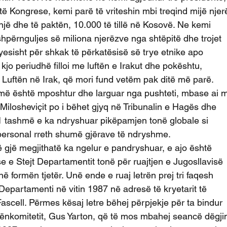
ë Kongrese, kemi parë të vriteshin mbi treqind mijë njer
jë dhe të paktën, 10.000 të tillë në Kosovë. Ne kemi
hpërnguljes së miliona njerëzve nga shtëpitë dhe trojet
ryesisht për shkak të përkatësisë së trye etnike apo
 kjo periudhë filloi me luftën e Irakut dhe pokështu,
 Luftën në Irak, që mori fund vetëm pak ditë më parë.
ë është mposhtur dhe larguar nga pushteti, mbase ai 
 Milosheviçit po i bëhet gjyq në Tribunalin e Hagës dhe
001 tashmë e ka ndryshuar pikëpamjen tonë globale si
personal rreth shumë gjërave të ndryshme.
jë gjë megjithatë ka ngelur e pandryshuar, e ajo është
e e Stejt Departamentit tonë për ruajtjen e Jugosllavisë
ë formën tjetër. Unë ende e ruaj letrën prej tri faqesh
Departamenti në vitin 1987 në adresë të kryetarit të
scell. Përmes kësaj letre bëhej përpjekje për ta bindur
nënkomitetit, Gus Yarton, që të mos mbahej seancë dëgj