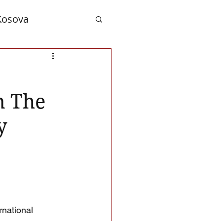
Kosova
nd Albanians
n The
y
rnational