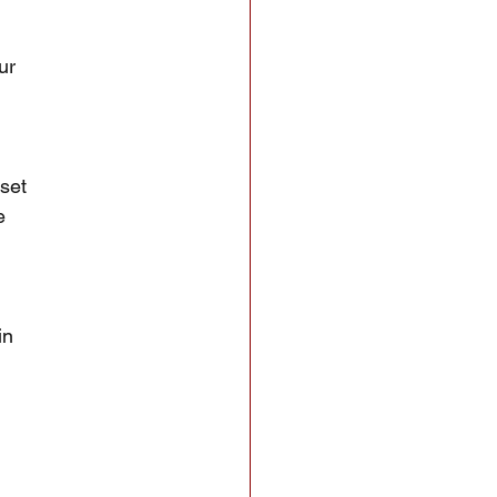
ur
set
e
in