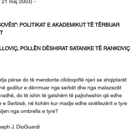
 21 maj 2003) -
OVËS”: POLITIKAT E AKADEMIKUT TË TËRBUAR 
T
LOVIÇ, POLLËN DËSHIRAT SATANIKE TË RANKOVIÇ
tja përse do të mendonte cilidoqoftë njeri se shqiptarët
janë goditur e dërrmuar nga serbët dhe nga malazezët
 radhë, do të ishin të gatshëm të pajtoheshin që edhe
e e Serbisë, në kohën kur madje edhe sivëllezërit e tyre
aljen nga ombrella e tyre?
seph J. DioGuardi