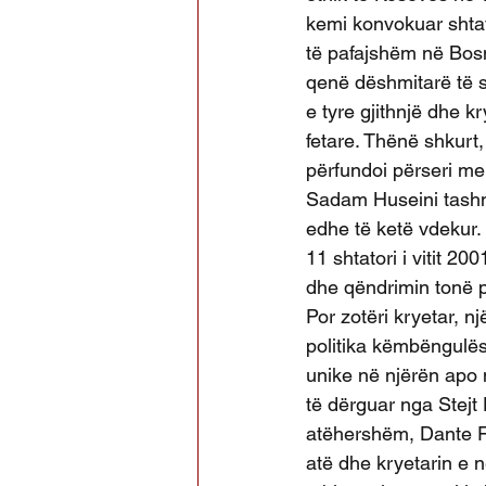
kemi konvokuar shtat
të pafajshëm në Bosn
qenë dëshmitarë të s
e tyre gjithnjë dhe k
fetare. Thënë shkurt,
përfundoi përseri me
Sadam Huseini tashm
edhe të ketë vdekur.
11 shtatori i vitit 2
dhe qëndrimin tonë 
Por zotëri kryetar, n
politika këmbëngulës
unike në njërën apo n
të dërguar nga Stejt 
atëhershëm, Dante Fa
atë dhe kryetarin e 