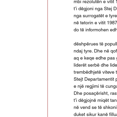
mbi rezolutën e viti
t’i dëgjoni nga Stej 
nga surrogatët e tyr
në tetorin e vitit 19
do të informohen edhe
dëshpërues të popull
ndaj tyre. Dhe në qof
aq e keqe edhe pas 
liderët serbë dhe lid
trembëdhjetë viteve t
Stejt Departamentit p
e një regjimi të cungu
Dhe posaçërisht, rast
t’i dëgjojnë miqët ta
në vend se të shkoni
duket sikur kanë fill