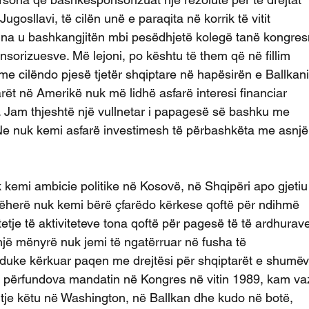
ugosllavi, të cilën unë e paraqita në korrik të vitit
n na u bashkangjitën mbi pesëdhjetë kolegë tanë kongr
nsorizuesve. Më lejoni, po kështu të them që në fillim
 cilëndo pjesë tjetër shqiptare në hapësirën e Ballkani
ët në Amerikë nuk më lidhë asfarë interesi financiar
e. Jam thjeshtë një vullnetar i papagesë së bashku me
 Ne nuk kemi asfarë investimesh të përbashkëta me asnjë 
 kemi ambicie politike në Kosovë, në Shqipëri apo gjetiu
jëherë nuk kemi bërë çfarëdo kërkese qoftë për ndihmë
tje të aktiviteteve tona qoftë për pagesë të të ardhurav
jë mënyrë nuk jemi të ngatërruar në fusha të
mi duke kërkuar paqen me drejtësi për shqiptarët e shumëv
e përfundova mandatin në Kongres në vitin 1989, kam v
tje këtu në Washington, në Ballkan dhe kudo në botë,