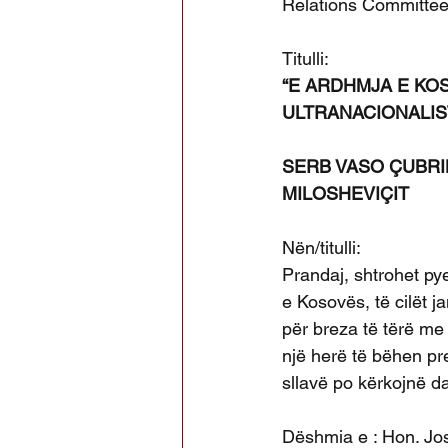
Relations Committee
Titulli:
“E ARDHMJA E KOS
ULTRANACIONALIS
SERB VASO ÇUBRIL
MILOSHEVIÇIT
Nën/titulli:
Prandaj, shtrohet pye
e Kosovës, të cilët 
për breza të tërë me
një herë të bëhen pr
sllavë po kërkojnë d
Dëshmia e : Hon. Jo