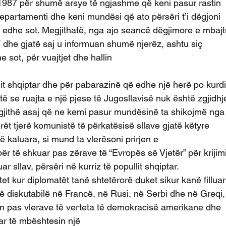
t 1987 për shumë arsye të ngjashme që keni pasur rastin
Departamenti dhe keni mundësi që ato përsëri t’i dëgjoni
e edhe sot. Megjithatë, nga ajo seancë dëgjimore e mbajt
87 dhe gjatë saj u informuan shumë njerëz, ashtu siç
 sot, për vuajtjet dhe hallin
it shqiptar dhe për pabarazinë që edhe një herë po kurdi
të se ruajta e një pjese të Jugosllavisë nuk është zgjidhj
gjithë asaj që ne kemi pasur mundësinë ta shikojmë nga
erët tjerë komunistë të përkatësisë sllave gjatë këtyre
ë kaluara, si mund ta vlerësoni prirjen e
ër të shkuar pas zërave të “Evropës së Vjetër” për krijim
ar sllav, përsëri në kurriz të popullit shqiptar.
et kur diplomatët tanë shtetërorë duket sikur kanë filluar
në diskutabilë në Francë, në Rusi, në Serbi dhe në Greqi,
n pas vlerave të verteta të demokracisë amerikane dhe
uar të mbështesin një