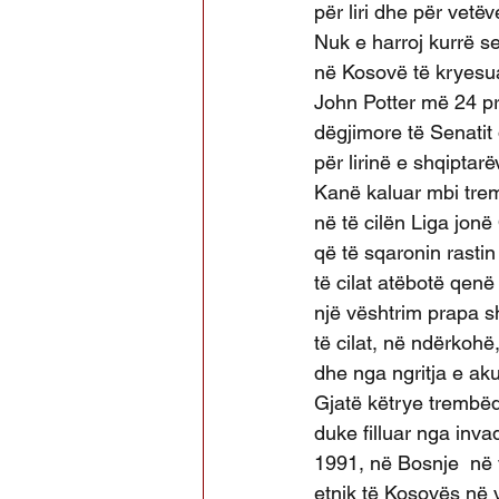
për liri dhe për vetë
Nuk e harroj kurrë se
në Kosovë të kryesu
John Potter më 24 pr
dëgjimore të Senatit
për lirinë e shqiptar
Kanë kaluar mbi trem
në të cilën Liga jon
që të sqaronin rasti
të cilat atëbotë qen
një vështrim prapa s
të cilat, në ndërkohë
dhe nga ngritja e aku
Gjatë këtrye trembë
duke filluar nga inva
1991, në Bosnje  në 
etnik të Kosovës në 