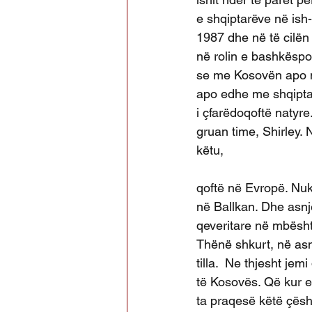
e shqiptarëve në ish-J
1987 dhe në të cilë
në rolin e bashkëspo
se me Kosovën apo me
apo edhe me shqiptar
i çfarëdoqoftë natyr
gruan time, Shirley.
këtu,
qoftë në Evropë. Nuk
në Ballkan. Dhe asn
qeveritare në mbështe
Thënë shkurt, në asn
tilla.  Ne thjesht je
të Kosovës. Që kur 
ta praqesë këtë çësh