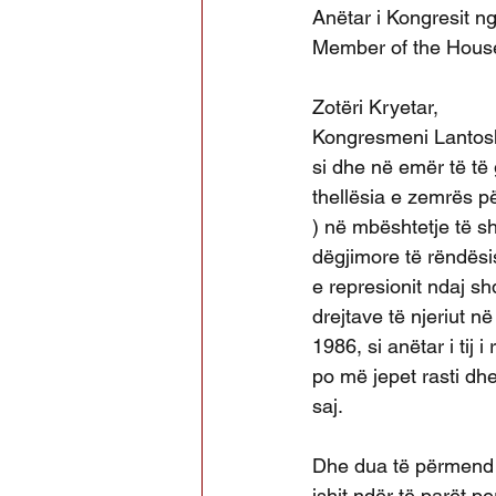
Anëtar i Kongresit n
Member of the House
Zotëri Kryetar,
Kongresmeni Lantosh,
si dhe në emër të të 
thellësia e zemrës p
) në mbështetje të s
dëgjimore të rëndësish
e represionit ndaj sh
drejtave të njeriut në
1986, si anëtar i tij 
po më jepet rasti dh
saj.
Dhe dua të përmend 
ishit ndër të parët p