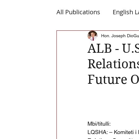
All Publications
English 
Macedonia
Montene
Hon. Joseph DioGu
ALB - U.
Relatio
Albanian Nation
Alb-
Future O
Mbi/titulli:
LQSHA: – Komiteti i