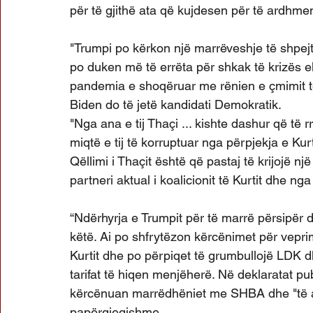
për të gjithë ata që kujdesen për të ardhmen
"Trumpi po kërkon një marrëveshje të shpejtë 
po duken më të errëta për shkak të krizës
pandemia e shoqëruar me rënien e çmimit të
Biden do të jetë kandidati Demokratik.
"Nga ana e tij Thaçi ... kishte dashur që të 
miqtë e tij të korruptuar nga përpjekja e Kur
Qëllimi i Thaçit është që pastaj të krijojë nj
partneri aktual i koalicionit të Kurtit dhe n
“Ndërhyrja e Trumpit për të marrë përsipër 
këtë. Ai po shfrytëzon kërcënimet për vepr
Kurtit dhe po përpiqet të grumbullojë LDK d
tarifat të hiqen menjëherë. Në deklaratat pub
kërcënuan marrëdhëniet me SHBA dhe "të ar
papërgjegjshme.