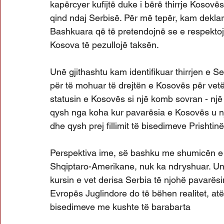
kapërcyer kufijtë duke i bërë thirrje Kosovës
qind ndaj Serbisë. Për më tepër, kam deklaru
Bashkuara që të pretendojnë se e respektojn
Kosova të pezullojë taksën.
Unë gjithashtu kam identifikuar thirrjen e Se
për të mohuar të drejtën e Kosovës për vetë
statusin e Kosovës si një komb sovran - një 
qysh nga koha kur pavarësia e Kosovës u n
dhe qysh prej fillimit të bisedimeve Prishti
Perspektiva ime, së bashku me shumicën e 
Shqiptaro-Amerikane, nuk ka ndryshuar. Un
kursin e vet derisa Serbia të njohë pavarësin
Evropës Juglindore do të bëhen realitet, atë
bisedimeve me kushte të barabarta