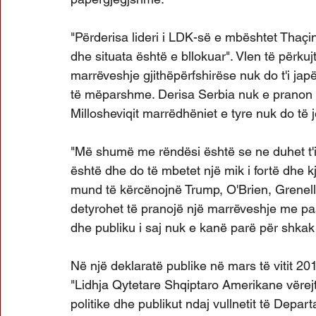
"Përderisa lideri i LDK-së e mbështet Thaçi
dhe situata është e bllokuar". Vlen të përk
marrëveshje gjithëpërfshirëse nuk do t'i ja
të mëparshme. Derisa Serbia nuk e pranon 
Millosheviqit marrëdhëniet e tyre nuk do të
"Më shumë me rëndësi është se ne duhet t
është dhe do të mbetet një mik i fortë dhe k
mund të kërcënojnë Trump, O'Brien, Grenel
detyrohet të pranojë një marrëveshje me pas
dhe publiku i saj nuk e kanë parë për shkak 
Në një deklaratë publike në mars të vitit 20
"Lidhja Qytetare Shqiptaro Amerikane vërejti
politike dhe publikut ndaj vullnetit të Depa