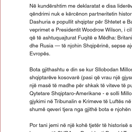
Në kundërshtim me deklaratat e disa liderëv
qëndrimi nuk e kërcënon partneritetin histo
Dashuria e popullit shqiptar për Shtetet e 
veprimet e Presidentit Woodrow Wilson, i ci
që të ashtuquajturat Fuqitë e Mëdha: Britani
dhe Rusia — të njohin Shqipërinë, sepse ajo
Evropës.
Bota gjithashtu e din se kur Sllobodan Millosh
shqiptarëve kosovarë (pasi që vrau një gjy
një masë të madhe për shkak të viteve të p
Qytetare Shqiptaro-Amerikane - e solli Millo
gjykimi në Tribunalin e Krimeve të Luftës n
shumë qeveri tjera nga gjithë bota e njohë
Por tani jemi në një kohë tjetër të historis