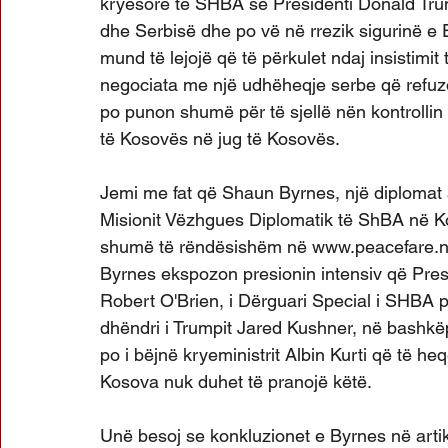
kryesore të SHBA se Presidenti Donald Tru
dhe Serbisë dhe po vë në rrezik sigurinë e 
mund të lejojë që të përkulet ndaj insistimit
negociata me një udhëheqje serbe që refuzo
po punon shumë për të sjellë nën kontrolli
të Kosovës në jug të Kosovës.
Jemi me fat që Shaun Byrnes, një diplomat 
Misionit Vëzhgues Diplomatik të ShBA në Kos
shumë të rëndësishëm në www.peacefare.net,
Byrnes ekspozon presionin intensiv që Presi
Robert O'Brien, i Dërguari Special i SHBA 
dhëndri i Trumpit Jared Kushner, në bashk
po i bëjnë kryeministrit Albin Kurti që të he
Kosova nuk duhet të pranojë këtë.
Unë besoj se konkluzionet e Byrnes në artiku