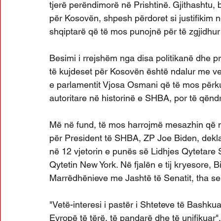
tjerë perëndimorë në Prishtinë. Gjithashtu,
për Kosovën, shpesh përdoret si justifikim n
shqiptarë që të mos punojnë për të zgjidhur
Besimi i rrejshëm nga disa politikanë dhe p
të kujdeset për Kosovën është ndalur me ven
e parlamentit Vjosa Osmani që të mos përku
autoritare në historinë e SHBA, por të qënd
Më në fund, të mos harrojmë mesazhin që nj
për President të SHBA, ZP Joe Biden, dekla
në 12 vjetorin e punës së Lidhjes Qytetare
Qytetin New York. Në fjalën e tij kryesore, 
Marrëdhënieve me Jashtë të Senatit, tha se
"Vetë-interesi i pastër i Shteteve të Bashku
Evropë të tërë, të pandarë dhe të unifikuar