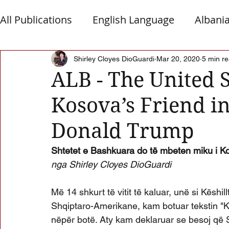
All Publications
English Language
Albani
Macedonia
Montenegro
Presheva
Shirley Cloyes DioGuardi
Mar 20, 2020
5 min r
ALB - The United 
Kosova’s Friend in
Albanian Nation
Alb-Serb Relations
T
Donald Trump
Shtetet e Bashkuara do të mbeten miku i K
nga Shirley Cloyes DioGuardi
Më 14 shkurt të vitit të kaluar, unë si Këshil
Shqiptaro-Amerikane, kam botuar tekstin "K
nëpër botë. Aty kam deklaruar se besoj që 