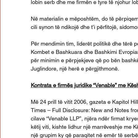
lobin serb dhe me firmën e tyre të njohur 
Në materialin e mëposhtëm, do të përpiqem t’
cili synon të ndikojë dhe t’i përfitojë, sido
Për mendimin tim, liderët politikë dhe tërë po
Kombet e Bashkuara dhe Bashkimi Evropian,
për minimin e përpjekjeve që po bën bashkë
Juglindore, një herë e përgjithmonë.
Kontrata e firmës juridike “Venable” me Kë
Më 24 prill të vitit 2006, gazeta e Kapitol Hi
Times – Full Disclosure: New and Notes from 
cilave “Venable LLP”, njëra ndër firmat krye
këtij viti, kishte lidhur një marrëveshje me
një grupim ky që paraqitet në emër të serb