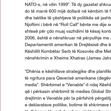
NATO-s, në vitin 1999”. Të dy gazetat shkru
do të marrë 600 mijë dollarë në këmbim të fur
dhe taktike të çështjeve të politikës së jas
Njoftimi i bërë në “Roll Call” bënte me dije 
shtesë për çdo muaj vazhdimi të kësaj kontra
2006, është e nënshkruar në përputhje me Ak
Departamentit amerikan të Drejtësisë dhe 
Këshillit Kombëtar Serb të Kosovës dhe Me
nënshkrimin e Xheims Xhatras (James Jatras
“Dhënia e këshillave strategjike dhe planifik
të ngritura para Qeverisë amerikane (degëve 
media”. Shërbimet e “Venable”-it ndaj Këshil
që i përkasin shërbimit të medies Global 
drejtimin e Venable për ta përfshirë përgati
e deklaratave politike, botime të shkrimeve 