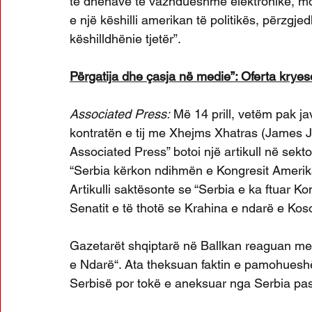
të dhënave të vazhdueshme elektronike, mon
e një këshilli amerikan të politikës, përzgj
këshilldhënie tjetër”.
Përgatija dhe çasja në medie”: Oferta kry
Associated Press:
 Më 14 prill, vetëm pak j
kontratën e tij me Xhejms Xhatras (James J
Associated Press” botoi një artikull në sektor
“Serbia kërkon ndihmën e Kongresit Amerik
Artikulli saktësonte se “Serbia e ka ftuar 
Senatit e të thotë se Krahina e ndarë e Kos
Gazetarët shqiptarë në Ballkan reaguan me i
e Ndarë“. Ata theksuan faktin e pamohuesh
Serbisë por tokë e aneksuar nga Serbia pas