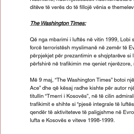
ditëve të verës do të fillojë vënia e themelev
The Washington Times:
Që nga mbarimi i luftës në vitin 1999, Lobi se
forcë terroristësh myslimanë në zemër të 
përpjekjet për prezantimin e shqiptarëve si li
përfshirë në trafikimin me qeniet njerëzor
Më 9 maj, “The Washington Times” botoi një s
Ace” dhe që kësaj radhe kishte për autor n
titullin “Tmerri i Kosovës”, në të cilin admir
trafikimit e shihte si “pjesë integrale të luf
qendër të aktiviteteve të paligjshme në Evro
lufta e Kosovës e viteve 1998-1999.