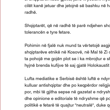
cilët kanë jetuar dhe jetojnë së bashku në h
radhë.
Shqiptarët, që në radhë të parë ndjehen shq
tolerancën e tyre fetare.
Pohimin në fjalë nuk mund ta vërtetojë asgj
shqiptarëve etnikë në Kosovë, në Mal të Zi
ta pohojë me gojën plot se i ka mbrojtur e s
hyjnë brenda kufijve të saj gjatë Holokaustit
Lufta mediatike e Serbisë është luftë e ndyr
kulluar antishqiptar dhe po keqpërdor religjio
por, mbi të gjitha sepse në gazetat e ndry
dhe opinione e editoriale të ndryshme që p
politikë e fetarë të quajtur “neutralë“, duke