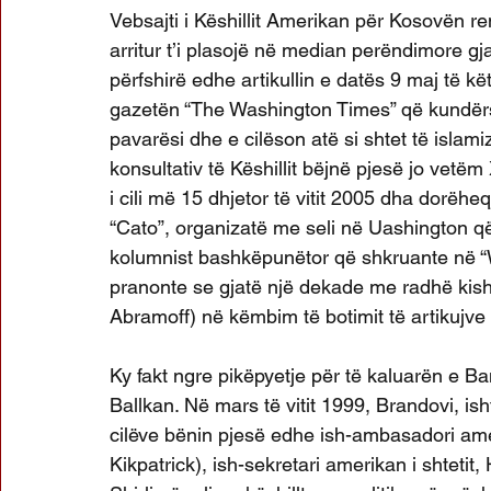
Vebsajti i Këshillit Amerikan për Kosovën ren
arritur t’i plasojë në median perëndimore gj
përfshirë edhe artikullin e datës 9 maj të kë
gazetën “The Washington Times” që kundër
pavarësi dhe e cilëson atë si shtet të islamiz
konsultativ të Këshillit bëjnë pjesë jo vet
i cili më 15 dhjetor të vitit 2005 dha dorëheq
“Cato”, organizatë me seli në Uashington q
kolumnist bashkëpunëtor që shkruante në “W
pranonte se gjatë një dekade me radhë kish
Abramoff) në këmbim të botimit të artikujve 
Ky fakt ngre pikëpyetje për të kaluarën e Ba
Ballkan. Në mars të vitit 1999, Brandovi, is
cilëve bënin pjesë edhe ish-ambasadori am
Kikpatrick), ish-sekretari amerikan i shtetit