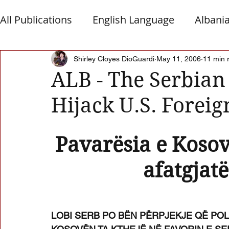
All Publications
English Language
Albani
Macedonia
Montenegro
Presheva
Shirley Cloyes DioGuardi
May 11, 2006
11 min 
ALB - The Serbian
Hijack U.S. Foreig
Albanian Nation
Alb-Serb Relations
T
Pavarësia e Kosov
afatgjat
LOBI SERB PO BËN PËRPJEKJE QË POL