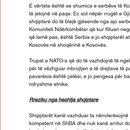
E vërteta është se shumica e serbëve të Kos
të jetojnë në paqe. Ec sot nëpër rrugët e Gji
shqiptare do të blejë gjësende nga ajo serbe
Komuniteti Ndërkombëtar që kur filluan nego
që lamë pas, është Serbia e jo shqiptarët a
Kosovës në shoqërinë e Kosovës.
Trupat e NATO-s që do të vazhdojnë të ngeli
për të vëzhguar mbrojtjen e të drejtave të p
pavarësia është çelësi, e jo pengesa për b
ndryshme etnike. 
Rreziku nga heshtja shqiptare
Shqiptarët kanë vazhduar ta nënvlerësojnë 
kompetent në ShBA dhe nuk kanë arritur do