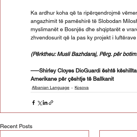
Ka ardhur koha që ta ripërqendrojmë vëmend
angazhimit të pamëshirë të Slobodan Milosh
myslimanët e Bosnjës dhe shqiptarët e vrar
zhvendosurit që la pas ky projekt i luftërave
(Përktheu: Musli Bazhdaraj, Përg. për botim
—–Shirley Cloyes DioGuardi është këshillta
Amerikane për çështje të Ballkanit
Albanian Language
Kosova
Recent Posts