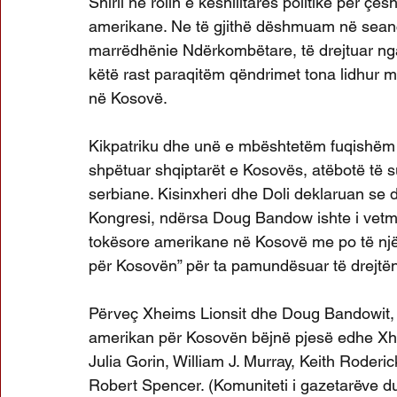
Shirli në rolin e këshilltares politike për çë
amerikane. Ne të gjithë dëshmuam në seancë
marrëdhënie Ndërkombëtare, të drejtuar ng
këtë rast paraqitëm qëndrimet tona lidhur 
në Kosovë.
Kikpatriku dhe unë e mbështetëm fuqishëm d
shpëtuar shqiptarët e Kosovës, atëbotë të s
serbiane. Kisinxheri dhe Doli deklaruan se
Kongresi, ndërsa Doug Bandow ishte i vetmi
tokësore amerikane në Kosovë me po të njëjt
për Kosovën” për ta pamundësuar të drejtë
Përveç Xheims Lionsit dhe Doug Bandowit, në
amerikan për Kosovën bëjnë pjesë edhe Xh
Julia Gorin, William J. Murray, Keith Roder
Robert Spencer. (Komuniteti i gazetarëve duh