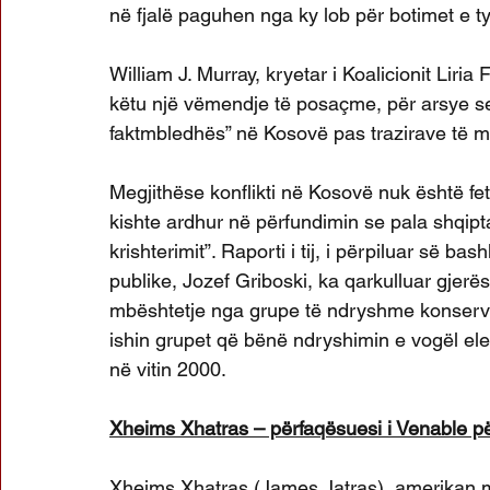
në fjalë paguhen nga ky lob për botimet e tyr
William J. Murray, kryetar i Koalicionit Liri
këtu një vëmendje të posaçme, për arsye se 
faktmbledhës” në Kosovë pas trazirave të m
Megjithëse konflikti në Kosovë nuk është fet
kishte ardhur në përfundimin se pala shqipta
krishterimit”. Raporti i tij, i përpiluar së bas
publike, Jozef Griboski, ka qarkulluar gjerësi
mbështetje nga grupe të ndryshme konservati
ishin grupet që bënë ndryshimin e vogël ele
në vitin 2000.
Xheims Xhatras – përfaqësuesi i Venable pë
Xheims Xhatras (James Jatras), amerikan me o