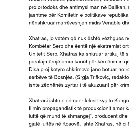
pro ortodoks dhe antimysliman në Ballkan, nd
jashtme për Komitetin e politikave republi
nënshkruar marrëveshjen midis Venable dhe
Xhatras, jo vetëm që nuk është vëzhgues neut
Kombëtar Serb dhe është një ekstremist ort
Unitetit Serb. Xhatras ka shkruar artikuj të 
paralajmërojë amerikanët për kërcënimin që 
Disa prej këtyre shkrimeve janë botuar në r
serbëve të Bosnjës. (Srgja Trifkoviç, redakt
ishte zëdhënës zyrtar i të akuzuarit për kri
Xhatrasi ishte njëri ndër folësit kyç të Kongre
filmin propagandistik të produkcionit ameri
luftë që mund të shmangej”, producent dhe re
gjatë luftës në Kosovë, ishte Xhatras, në cilë