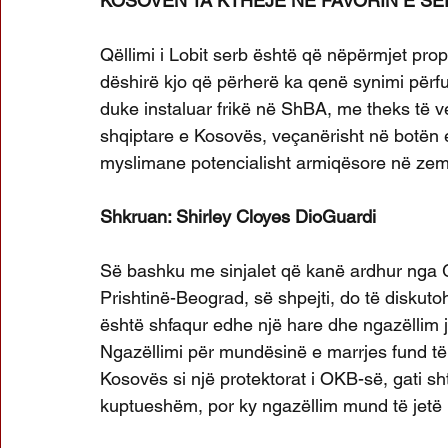
KOSOVËN TA KTHEJË NË FAVORIN E SER
Qëllimi i Lobit serb është që nëpërmjet pro
dëshirë kjo që përherë ka qenë synimi përfu
duke instaluar frikë në ShBA, me theks të 
shqiptare e Kosovës, veçanërisht në botën e
myslimane potencialisht armiqësore në zem
Shkruan: Shirley Cloyes DioGuardi
Së bashku me sinjalet që kanë ardhur nga G
Prishtinë-Beograd, së shpejti, do të diskutoh
është shfaqur edhe një hare dhe ngazëllim jo
Ngazëllimi për mundësinë e marrjes fund të 
Kosovës si një protektorat i OKB-së, gati shta
kuptueshëm, por ky ngazëllim mund të jetë