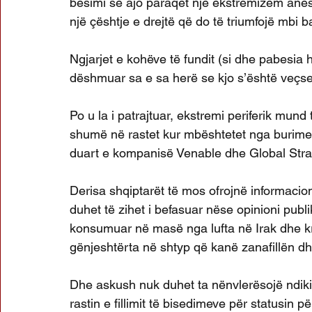
besimi se ajo paraqet një ekstremizëm anës
një çështje e drejtë që do të triumfojë mbi b
Ngjarjet e kohëve të fundit (si dhe pabesia 
dëshmuar sa e sa herë se kjo s’është veçse
Po u la i patrajtuar, ekstremi periferik mun
shumë në rastet kur mbështetet nga burime t
duart e kompanisë Venable dhe Global Str
Derisa shqiptarët të mos ofrojnë informacio
duhet të zihet i befasuar nëse opinioni publi
konsumuar në masë nga lufta në Irak dhe kr
gënjeshtërta në shtyp që kanë zanafillën dh
Dhe askush nuk duhet ta nënvlerësojë ndiki
rastin e fillimit të bisedimeve për statusin p