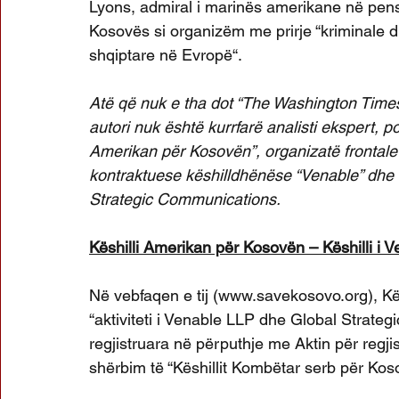
Lyons, admiral i marinës amerikane në pens
Kosovës si organizëm me prirje “kriminale d
shqiptare në Evropë“.
Atë që nuk e tha dot “The Washington Times” p
autori nuk është kurrfarë analisti ekspert, por
Amerikan për Kosovën”, organizatë frontale 
kontraktuese këshilldhënëse “Venable” dhe e
Strategic Communications.
Këshilli Amerikan për Kosovën – Këshilli i V
Në vebfaqen e tij (www.savekosovo.org), Kës
“aktiviteti i Venable LLP dhe Global Strate
regjistruara në përputhje me Aktin për regji
shërbim të “Këshillit Kombëtar serb për Ko