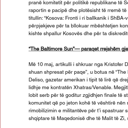
pranë komitetit për politikë republikane të Se
raportin e pacipë dhe plotësisht të rremë 
titullin: “Kosova: Fronti i ri ballkanik i ShBA
përpjekjeve për ta bllokuar mbështetjen kon
kishte shpallur Kosovës dhe për ta diskredit
“The Baltimore Sun”— paraqet rrejshëm gj
Më 10 maj, artikulli i shkruar nga Kristofer 
shuan shpresat për paqe”, u botua në “The 
Deliso, gazetar amerikan i tipit të lirë që 
lidhje me kontratën Xhatras/Venable. Megjith
lobit serb për të goditur zgjidhjen finale të 
komunitet që po jeton kohë të vështirë nën r
rimobilizimin e militantëve për t’i spastruar
shqiptare të Maqedonisë dhe të Malit të Zi,