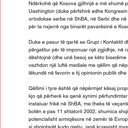
Ndërkohë që Kosova gjithnjë e më shumë po a
Uashington (duke përfshirë edhe Kongresin 
ortodokse serbe në ShBA, në Serbi dhe në Ko
për ta nxjerrë nga binarët pavarësinë e Kos
Duke e pasur të qartë se Grupi i Kontaktit 
përgatitur për të imponuar një zgjidhje, në r
dështojnë (dhe unë besoj se këto bisedime d
vazhdon një luftë mediale me qëllim që nëpë
lëkundë në favorin e tij opinionin publik dh
Qëllimi i tyre është që nëpërmjet kësaj pro
kjo që përherë ka qenë synimi përfundimtar
instaluar frikë në ShBA, me theks të veçan
botën e pas 11 shtatorit 2002, shumica shq
potencialisht armiqësore në zemër të Evropë
si shqiptarët kudo gjetiu, janë kryesisht my