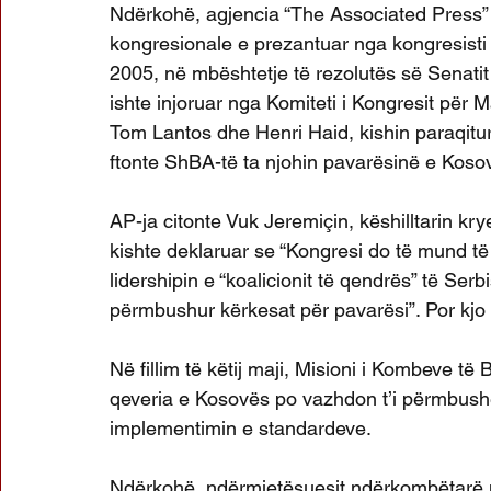
Ndërkohë, agjencia “The Associated Press” n
kongresionale e prezantuar nga kongresisti S
2005, në mbështetje të rezolutës së Senatit 
ishte injoruar nga Komiteti i Kongresit për 
Tom Lantos dhe Henri Haid, kishin paraqitur 
ftonte ShBA-të ta njohin pavarësinë e Kosov
AP-ja citonte Vuk Jeremiçin, këshilltarin krye
kishte deklaruar se “Kongresi do të mund të
lidershipin e “koalicionit të qendrës” të Ser
përmbushur kërkesat për pavarësi”. Por kjo
Në fillim të këtij maji, Misioni i Kombeve t
qeveria e Kosovës po vazhdon t’i përmbushë
implementimin e standardeve.
Ndërkohë, ndërmjetësuesit ndërkombëtarë n