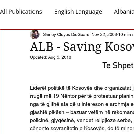
All Publications
English Language
Albani
Macedonia
Montenegro
Presheva
Shirley Cloyes DioGuardi
Nov 22, 2008
10 min 
ALB - Saving Koso
Updated:
Aug 5, 2018
Albanian Nation
Alb-Serb Relations
T
Te Shpe
Liderët politikë të Kosovës dhe organizatat 
rrugë më 19 Nëntor për të protestuar planin
nga të gjithë ata që u intereson e ardhmja e
gjashtë pikësh – bazuar vetëm në rekomandim
policinë, gjyqësinë, vendet religjioze ser
cënonte sovranitetin e Kosovës, do të mino