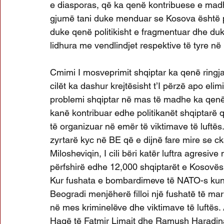
e diasporas, që ka qenë kontribuese e madhe
gjumë tani duke menduar se Kosova është pa
duke qenë politikisht e fragmentuar dhe duk
lidhura me vendlindjet respektive të tyre në
Cmimi I mosveprimit shqiptar ka qenë ringjal
cilët ka dashur krejtësisht t’I përzë apo eli
problemi shqiptar në mas të madhe ka qenë 
kanë kontribuar edhe politikanët shqiptarë 
të organizuar në emër të viktimave të luft
zyrtarë kyc në BE që e dijnë fare mire se 
Milosheviqin, I cili bëri katër luftra agres
përfshirë edhe 12,000 shqiptarët e Kosovës
Kur fushata e bombardimeve të NATO-s kund
Beogradi menjëherë filloi një fushatë të mar
në mes kriminelëve dhe viktimave të luftës.
Hagë të Fatmir Limajt dhe Ramush Haradinajt