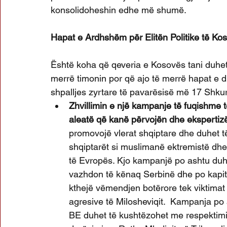
konsolidoheshin edhe më shumë.
Hapat e Ardhshëm për Elitën Politike të Ko
Është koha që qeveria e Kosovës tani duhe
merrë timonin por që ajo të merrë hapat e 
shpalljes zyrtare të pavarësisë më 17 Shkur
Zhvillimin e një kampanje të fuqishme
aleatë që kanë përvojën dhe ekspertiz
promovojë vlerat shqiptare dhe duhet 
shqiptarët si muslimanë ektremistë dhe
të Evropës. Kjo kampanjë po ashtu duhe
vazhdon të kënaq Serbinë dhe po kapitu
kthejë vëmendjen botërore tek viktimat
agresive të Milosheviqit.  Kampanja po 
BE duhet të kushtëzohet me respektimi