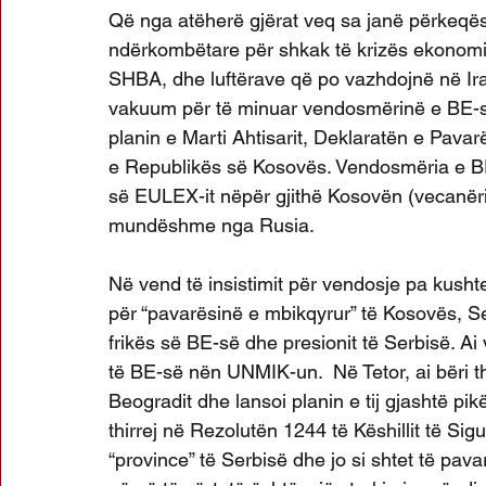
Që nga atëherë gjërat veq sa janë përkeqës
ndërkombëtare për shkak të krizës ekonomi
SHBA, dhe luftërave që po vazhdojnë në Ira
vakuum për të minuar vendosmërinë e BE-s
planin e Marti Ahtisarit, Deklaratën e Pava
e Republikës së Kosovës. Vendosmëria e BE-s
së EULEX-it nëpër gjithë Kosovën (vecanëris
mundëshme nga Rusia.
Në vend të insistimit për vendosje pa kushte
për “pavarësinë e mbikqyrur” të Kosovës, Se
frikës së BE-së dhe presionit të Serbisë. Ai 
të BE-së nën UNMIK-un.  Në Tetor, ai bëri th
Beogradit dhe lansoi planin e tij gjashtë pikë
thirrej në Rezolutën 1244 të Këshillit të Sigu
“province” të Serbisë dhe jo si shtet të pava