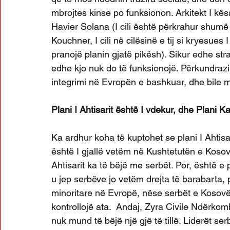
mbrojtes kinse po funksionon. Arkitekt I kës
Havier Solana (I cili është përkrahur shumë
Kouchner, I cili në cilësinë e tij si kryesues
pranojë planin gjatë pikësh). Sikur edhe stra
edhe kjo nuk do të funksionojë. Përkundrazi,
integrimi në Evropën e bashkuar, dhe bile mu
Plani I Ahtisarit është I vdekur, dhe Plani 
Ka ardhur koha të kuptohet se plani I Ahtis
është I gjallë vetëm në Kushtetutën e Kosov
Ahtisarit ka të bëjë me serbët. Por, është e 
u jep serbëve jo vetëm drejta të barabarta, 
minoritare në Evropë, nëse serbët e Kosovë
kontrollojë ata.  Andaj, Zyra Civile Ndërkomb
nuk mund të bëjë një gjë të tillë. Liderët se