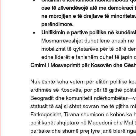
ose të zëvendësojë atë me demokraci t
ne mbrojtjen e të drejtave të minoritet
perëndimore.
Unifikimin e partive politike në kundërs
Mosmarrëveshjet duhet lënë anash në p
mobilizmit të qytetarëve për të bërë d
edhe liderët e tanishëm duhet të japin 
Cmimi I Mosveprimit për Kosovën dhe Cësh
Nuk është koha vetëm për elitën politike ko
ardhmës së Kosovës, por për të gjithë politi
Beogradit dhe komunitetit ndërkombëtar—vec
statusit të saj si shtet sovran me të gjitha m
Fatkeqësisht, Tirana shumicën e kohës ka h
politikanët shqiptarë në Maqedoni dhe Mal të
partiake dhe shumë prej tyre janë blerë nga