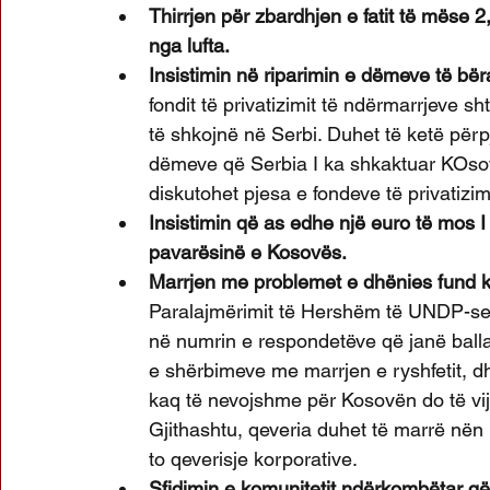
Thirrjen për zbardhjen e fatit të mëse 2
nga lufta. 
Insistimin në riparimin e dëmeve të bër
fondit të privatizimit të ndërmarrjeve s
të shkojnë në Serbi. Duhet të ketë përp
dëmeve që Serbia I ka shkaktuar KOsovë
diskutohet pjesa e fondeve të privatizimi
Insistimin që as edhe një euro të mos I
pavarësinë e Kosovës.
Marrjen me problemet e dhënies fund kor
Paralajmërimit të Hershëm të UNDP-se d
në numrin e respondetëve që janë ball
e shërbimeve me marrjen e ryshfetit, dh
kaq të nevojshme për Kosovën do të vijn
Gjithashtu, qeveria duhet të marrë nën 
to qeverisje korporative.
Sfidimin e komunitetit ndërkombëtar që 