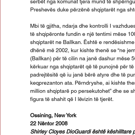
serbët nga komunat tjera mund të shpërngulë
Preshevës duke përzënë shqiptarët nga shtëp
Mbi të gjitha, ndarja dhe kontrolli I vazhd
të shqipëronte fundin e një tentimi mëse 100-v
shqiptarët ne Ballkan. Është e rendësishme 
dhënë më 2002, kur kishte thenë se “ne jemi
(Ballkan) për të cilin na janë dashur mëse 50
kërkuar nga shqiptarët që të punojnë për të
padrejtësitë që iu janë bërë atyre dhe të 
keqprezanton ata. Përndryshe, ai kishte then
million shqiptarë po persekutohet” dhe se sh
figura të shahit që I lëvizin të tjerët.
Ossining, New York
22 Nëntor 2008
Shirley Cloyes DioGuardi është këshilltare p