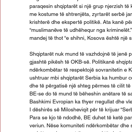
paraqesin shqiptarët si një grup njerzish të
me kostume të shtrenjëta, zyrtarët serbë ja
krishterë dhe ekspertë politikë. Ata kanë pë
“muslimanëve të udhëhequr nga kriminelët.”
mandej të thot “e shihni, Kosova është një sh
Shqiptarët nuk mund të vazhdojnë të jenë pa
gjashtë pikësh të OKB-së. Politikanë shqipta
ndërkombëtar të respektojë sovranitetin e Ko
ushtruar mbi shqiptarët Serbia ka humbur cd
dhe të përgatisë një shteg përmes të cilit të 
BE-se do të mund të bëheshin anëtare të sa
Bashkimi Evropian ka thyer rregullat dhe vler
I dëshirës së Milosheviqit për të krijuar “S
Para se kjo të ndodhë, BE duhet të ketë p
veriun. Nëse komuniteti ndërkombëtar dhe s