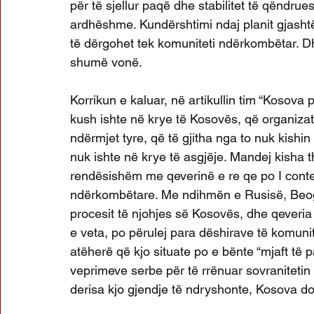
për të sjellur paqë dhe stabilitet të qëndr
ardhëshme. Kundërshtimi ndaj planit gjasht
të dërgohet tek komuniteti ndërkombëtar. D
shumë vonë.
Korrikun e kaluar, në artikullin tim “Kosova 
kush ishte në krye të Kosovës, që organiza
ndërmjet tyre, që të gjitha nga to nuk kishi
nuk ishte në krye të asgjëje. Mandej kisha 
rendësishëm me qeverinë e re qe po I conte 
ndërkombëtare. Me ndihmën e Rusisë, Beogra
procesit të njohjes së Kosovës, dhe qeveria
e veta, po përulej para dëshirave të komuni
atëherë që kjo situate po e bënte “mjaft t
veprimeve serbe për të rrënuar sovranitetin d
derisa kjo gjendje të ndryshonte, Kosova d