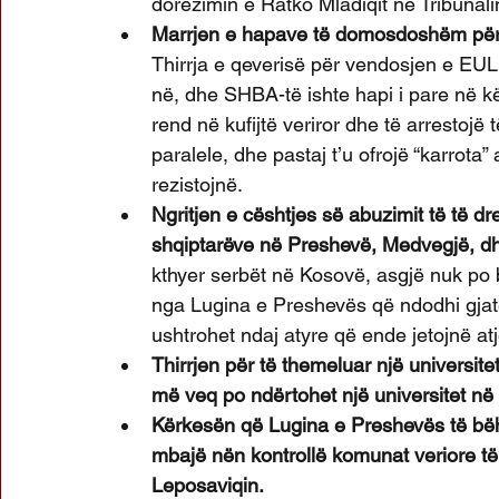
dorëzimin e Ratko Mladiqit në Tribunal
Marrjen e hapave të domosdoshëm për të
Thirrja e qeverisë për vendosjen e EU
në, dhe SHBA-të ishte hapi i pare në kë
rend në kufijtë veriror dhe të arrestojë 
paralele, dhe pastaj t’u ofrojë “karrota
rezistojnë. 
Ngritjen e cështjes së abuzimit të të dr
shqiptarëve në Preshevë, Medvegjë, dh
kthyer serbët në Kosovë, asgjë nuk po 
nga Lugina e Preshevës që ndodhi gjat
ushtrohet ndaj atyre që ende jetojnë atj
Thirrjen për të themeluar një universit
më veq po ndërtohet një universitet në v
Kërkesën që Lugina e Preshevës të bë
mbajë nën kontrollë komunat veriore t
Leposaviqin.