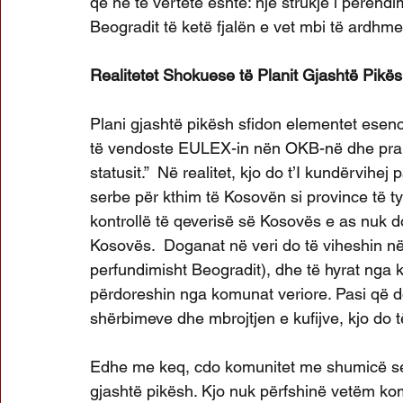
që në të vërtetë është: një strukje i perëndim
Beogradit të ketë fjalën e vet mbi të ardhm
Realitetet Shokuese të Planit Gjashtë Pikë
Plani gjashtë pikësh sfidon elementet esenci
të vendoste EULEX-in nën OKB-në dhe prani 
statusit.”  Në realitet, kjo do t’I kundërvih
serbe për kthim të Kosovën si province të t
kontrollë të qeverisë së Kosovës e as nuk do
Kosovës.  Doganat në veri do të viheshin në
perfundimisht Beogradit), dhe të hyrat nga 
përdoreshin nga komunat veriore. Pasi që do
shërbimeve dhe mbrojtjen e kufijve, kjo do të
Edhe me keq, cdo komunitet me shumicë ser
gjashtë pikësh. Kjo nuk përfshinë vetëm ko