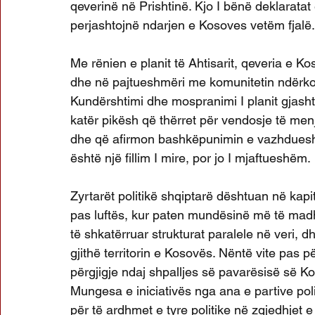
qeverinë në Prishtinë. Kjo I bënë deklarata
perjashtojnë ndarjen e Kosoves vetëm fjalë.
Me rënien e planit të Ahtisarit, qeveria e Ko
dhe në pajtueshmëri me komunitetin ndërkom
Kundërshtimi dhe mospranimi I planit gjasht
katër pikësh që thërret për vendosje të me
dhe që afirmon bashkëpunimin e vazhdues
është një fillim I mire, por jo I mjaftueshëm.
Zyrtarët politikë shqiptarë dështuan në kap
pas luftës, kur paten mundësinë më të mad
të shkatërruar strukturat paralele në veri, d
gjithë territorin e Kosovës. Nëntë vite pas për
përgjigje ndaj shpalljes së pavarësisë së Kos
Mungesa e iniciativës nga ana e partive po
për të ardhmet e tyre politike në zgjedhjet