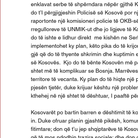
enklavat serbe të shpërndara nëpër gjithë 
do t’I përgjigjeshin Policisë së Kosovë por nje
raportonte një komisioneri policie të OKB-së
rregulloreve të UNMIK-ut dhe jo ligjeve të
do të ishte e lidhur direkt  me kishën ne Ser
implementohet ky plan, këto pika do të krijo
gjë që do të thyente shkrimin dhe kuptimin e
së Kosovës.  Kjo do të bënte Kosovën më p
shtet më të komplikuar se Bosnja. Marrëveshj
territore të vecanta. Ky plan do të hiqte një 
pjesën tjetër, duke krijuar kështu një prob
kthehej në një shtet të dështuar, I paaftë pë
Kosovarët po bartin barren e dështimit të 
in. Duke ofruar planin gjashtë pikësh, komu
fitimtare; don që t’u jep shqiptarëve të Ko
që të mos ndodhin trazira sociale; dhe don që