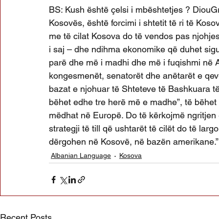
BS: Kush është çelsi i mbështetjes ? DiouGra
Kosovës, është forcimi i shtetit të ri të Koso
me të cilat Kosova do të vendos pas njohjes 
i saj – dhe ndihma ekonomike që duhet siguru
parë dhe më i madhi dhe më i fuqishmi në A
kongesmenët, senatorët dhe anëtarët e qeve
bazat e njohuar të Shteteve të Bashkuara 
bëhet edhe tre herë më e madhe”, të bëhet
mëdhat në Europë. Do të kërkojmë ngritjen
strategji të till që ushtarët të cilët do të l
dërgohen në Kosovë, në bazën amerikane.”
Albanian Language
Kosova
Recent Posts