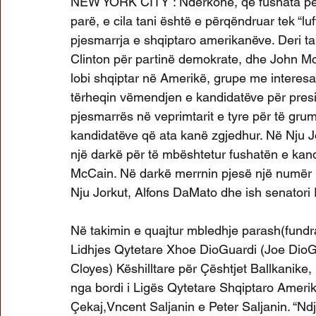
NEW YORK CITY : Ndërkohë, që fushata për
parë, e cila tani është e përqëndruar tek “lu
pjesmarrja e shqiptaro amerikanëve. Deri ta
Clinton për partinë demokrate, dhe John Mc
lobi shqiptar në Amerikë, grupe me interesa
tërheqin vëmendjen e kandidatëve për pres
pjesmarrës në veprimtarit e tyre për të gru
kandidatëve që ata kanë zgjedhur. Në Nju Jor
një darkë për të mbështetur fushatën e kand
McCain. Në darkë merrnin pjesë një numër po
Nju Jorkut, Alfons DaMato dhe ish senatori
Në takimin e quajtur mbledhje parash(fundrai
Lidhjes Qytetare Xhoe DioGuardi (Joe DioGua
Cloyes) Këshilltare për Çështjet Ballkanike
nga bordi i Ligës Qytetare Shqiptaro Amerik
Çekaj,Vncent Saljanin e Peter Saljanin. “Nd