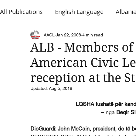
All Publications
English Language
Albani
Macedonia
Montenegro
Presheva
AACL
Jan 22, 2008
4 min read
ALB - Members of
American Civic Le
Albanian Nation
Alb-Serb Relations
T
reception at the St
Updated:
Aug 5, 2018
LQSHA fushatë për kand
– nga 
Beqir S
DioGuardi: John McCain, president, do të 