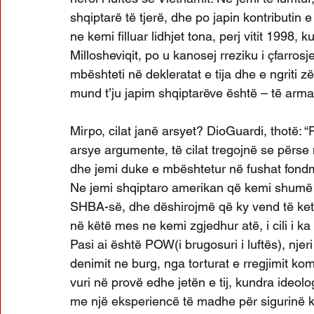
shqiptarë të tjerë, dhe po japin kontributin
ne kemi filluar lidhjet tona, perj vitit 1998,
Millosheviqit, po u kanosej rreziku i çfarros
mbështeti në dekleratat e tija dhe e ngriti 
mund t’ju japim shqiptarëve është – të arm
Mirpo, cilat janë arsyet? DioGuardi, thotë: “
arsye argumente, të cilat tregojnë se përse 
dhe jemi duke e mbështetur në fushat fond
Ne jemi shqiptaro amerikan që kemi shumë 
SHBA-së, dhe dëshirojmë që ky vend të ketë 
në këtë mes ne kemi zgjedhur atë, i cili i ka
Pasi ai është POW(i brugosuri i luftës), nje
denimit ne burg, nga torturat e rregjimit k
vuri në provë edhe jetën e tij, kundra ideolog
me një eksperiencë të madhe për sigurinë ko