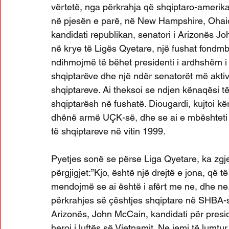
vërtetë, nga përkrahja që shqiptaro-amerik
në pjesën e parë, në New Hampshire, Ohaio,
kandidati republikan, senatori i Arizonës J
në krye të Ligës Qyetare, një fushat fondmb
ndihmojmë të bëhet presidenti i ardhshëm i 
shqiptarëve dhe një ndër senatorët më aktiv
shqiptareve. Ai theksoi se ndjen kënaqësi 
shqiptarësh në fushatë. Diougardi, kujtoi k
dhënë armë UÇK-së, dhe se ai e mbështeti pr
të shqiptareve në vitin 1999.
Pyetjes sonë se përse Liga Qyetare, ka zgj
përgjigjet:”Kjo, është një drejtë e jona, që 
mendojmë se ai është i afërt me ne, dhe ne,
përkrahjes së çështjes shqiptare në SHBA-së. 
Arizonës, John McCain, kandidati për presi
heroi i luftës së Vietnamit. Ne jemi të lum