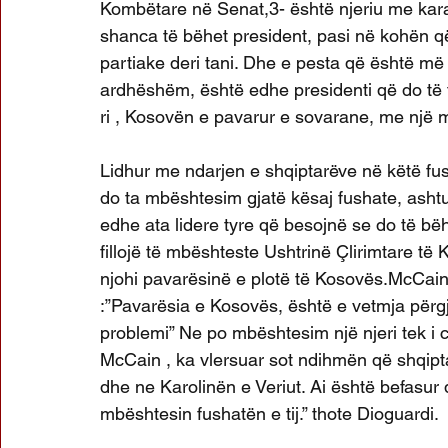
Kombëtare në Senat,3- është njeriu me karak
shanca të bëhet president, pasi në kohën q
partiake deri tani. Dhe e pesta që është më
ardhëshëm, është edhe presidenti që do të 
ri , Kosovën e pavarur e sovarane, me një
Lidhur me ndarjen e shqiptarëve në këtë fus
do ta mbështesim gjatë kësaj fushate, ashtu 
edhe ata lidere tyre që besojnë se do të bëh
fillojë të mbështeste Ushtrinë Çlirimtare të
njohi pavarësinë e plotë të Kosovës.McCain
:”Pavarësia e Kosovës, është e vetmja përgji
problemi” Ne po mbështesim një njeri tek i c
McCain , ka vlersuar sot ndihmën që shqipta
dhe ne Karolinën e Veriut. Ai është befasur 
mbështesin fushatën e tij.” thote Dioguardi.