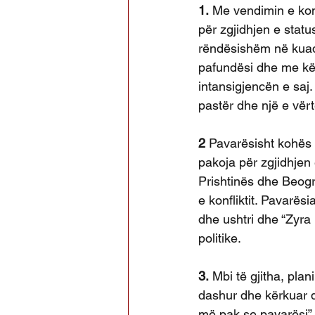
1.
 Me vendimin e kom
për zgjidhjen e status
rëndësishëm në kuadë
pafundësi dhe me kë
intansigjencën e saj. 
pastër dhe një e vërt
2 
Pavarësisht kohës k
pakoja për zgjidhjen 
Prishtinës dhe Beogra
e konfliktit. Pavarës
dhe ushtri dhe “Zyra
politike.
3.
 Mbi të gjitha, plan
dashur dhe kërkuar q
më pak se pavarësi” 