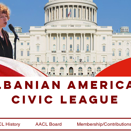
lbanian Americ
Civic League
L History
AACL Board
Membership/Contribution