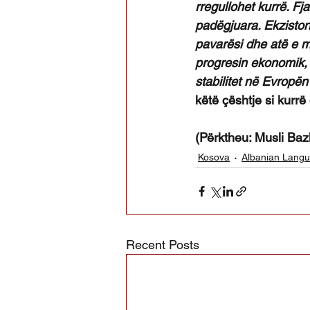
rregullohet kurrë. Fj
padëgjuara. Ekziston
pavarësi dhe atë e me
progresin ekonomik,
stabilitet në Evropën 
këtë çështje si kurrë
(Përktheu: Musli Ba
Kosova
Albanian Lang
Recent Posts