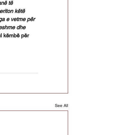
anë të 
riton këtë 
uga e vetme për 
ueshme dhe 
ul këmbë për 
See All