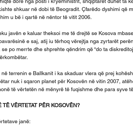
hiqte dorë nga posti i kryeministrit, shqiptarët duhet ta 
kishte shkuar në dobi të Beogradit. Çfarëdo dyshimi që m
him u bë i qartë në nëntor të vitit 2006.
ku javën e kaluar theksoi me të drejtë se Kosova mbase
pavarësinë e saj, atij iu tërhoq vërejtja nga zyrtarët perë
ua se po merrte dhe shprehte qëndrim që “do ta diskredit
dërkombëtar.
ve në terrenin e Ballkanit i ka skaduar vlera që prej kohës
tar nuk i sqaron planet për Kosovën në vitin 2007, atëh
thonë të vërtetën në mënyrë të fuqishme dhe para syve të 
ANË TË VËRTETAT PËR KOSOVËN? 
ërtetave janë: