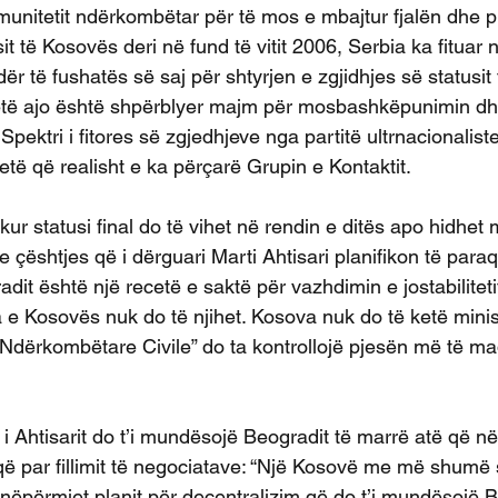
unitetit ndërkombëtar për të mos e mbajtur fjalën dhe pr
it të Kosovës deri në fund të vitit 2006, Serbia ka fituar n
r të fushatës së saj për shtyrjen e zgjidhjes së statusit
të ajo është shpërblyer majm për mosbashkëpunimin dh
Spektri i fitores së zgjedhjeve nga partitë ultrnacionaliste
etë që realisht e ka përçarë Grupin e Kontaktit.
ur statusi final do të vihet në rendin e ditës apo hidhet 
e çështjes që i dërguari Marti Ahtisari planifikon të para
dit është një recetë e saktë për vazhdimin e jostabilitetit
ia e Kosovës nuk do të njihet. Kosova nuk do të ketë minis
 Ndërkombëtare Civile” do ta kontrollojë pjesën më të ma
i i Ahtisarit do t’i mundësojë Beogradit të marrë atë që në
ë par fillimit të negociatave: “Një Kosovë me më shumë
nëpërmjet planit për decentralizim që do t’i mundësojë B