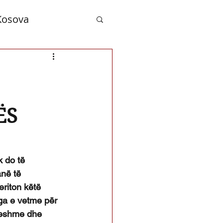
Kosova
nd Albanians
ËS
 do të 
anë të 
riton këtë 
uga e vetme për 
ueshme dhe 