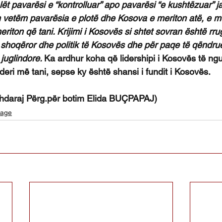
alët pavarësi e “kontrolluar” apo pavarësi “e kushtëzuar” j
 vetëm pavarësia e plotë dhe Kosova e meriton atë, e me
riton që tani. Krijimi i Kosovës si shtet sovran është rr
 shoqëror dhe politik të Kosovës dhe për paqe të qëndr
juglindore. 
Ka ardhur koha që lidershipi i Kosovës të ng
 deri më tani, sepse ky është shansi i fundit i Kosovës. 
zhdaraj Përg.për botim Elida BUÇPAPAJ)
uage