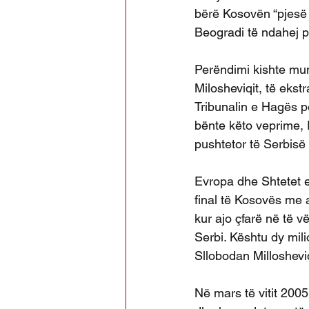
bërë Kosovën “pjesë i
Beogradi të ndahej p
Perëndimi kishte mu
Milosheviqit, të ekst
Tribunalin e Hagës pë
bënte këto veprime, 
pushtetor të Serbisë
Evropa dhe Shtetet e
final të Kosovës me a
kur ajo çfarë në të v
Serbi. Kështu dy mili
Sllobodan Milloshevi
Në mars të vitit 20