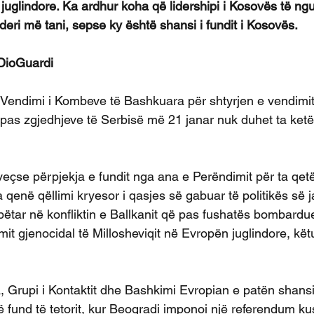
 juglindore. Ka ardhur koha që lidershipi i Kosovës të ng
 deri më tani, sepse ky është shansi i fundit i Kosovës. 
DioGuardi 
 Vendimi i Kombeve të Bashkuara për shtyrjen e vendimit 
i pas zgjedhjeve të Serbisë më 21 janar nuk duhet ta ketë
veçse përpjekja e fundit nga ana e Perëndimit për ta qet
 qenë qëllimi kryesor i qasjes së gabuar të politikës së 
ëtar në konfliktin e Ballkanit që pas fushatës bombardu
it gjenocidal të Millosheviqit në Evropën juglindore, këtu
Grupi i Kontaktit dhe Bashkimi Evropian e patën shansi
ë fund të tetorit, kur Beogradi imponoi një referendum ku