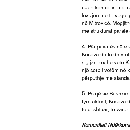
ruajë kontrollin mbi
lëvizjen më të vogël p
në Mitrovicë. Megjith
me strukturat parale
4.
 Për pavarësinë e 
Kosova do të detyrohe
siç janë edhe vetë K
një serb i vetëm në k
përputhje me standar
5.
 Po që se Bashkimi
tyre aktual, Kosova 
të dështuar, të varu
Komuniteti Ndërkombë