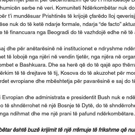
 shumicën serbe në veri. Komuniteti Ndërkombëtar nuk do 
ër t’i mundësuar Prishtinës të krijojë çfarëdo lloj qeverisje
ëse nuk do të ketë ndarje formale, ndarja “de facto” aktua
le të financuara nga Beogradi do të vazhdojë edhe në t
saj dhe për anëtarësinë në institucionet e ndryshme ndë
t të lobojë nga njëri në vendin tjetër, nga njëra në organi
ombet e Bashkuara. Dhe sa herë që do të qajë apo thërr
ërkim të të drejtave të tij, Kosova do të akuzohet për m
det evropiane dhe mbështetja për pavarësinë e saj do t
 Evropian dhe administrata e presidentit Bush nuk e ndër
do të shndërrohet në një Bosnje të Dytë, do të shndërrohe
r nga ndihmat dhe me një prani të pafund ndërkombëtare.
tar është buzë krijimit të një rrëmuje të frikshme që nuk