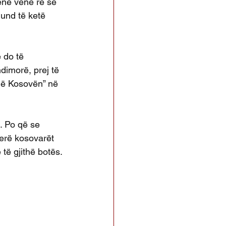
kenë vënë re se 
und të ketë 
 do të 
ndimorë, prej të 
ojë Kosovën” në 
h. Po që se 
erë kosovarët 
të gjithë botës.