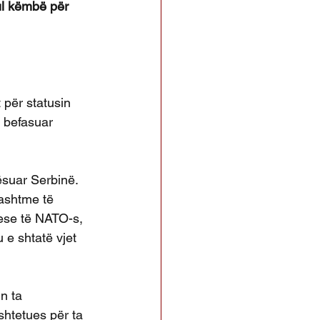
ul këmbë për 
për statusin 
 befasuar 
ësuar Serbinë. 
jashtme të 
ese të NATO-s, 
 e shtatë vjet 
n ta 
shtetues për ta 