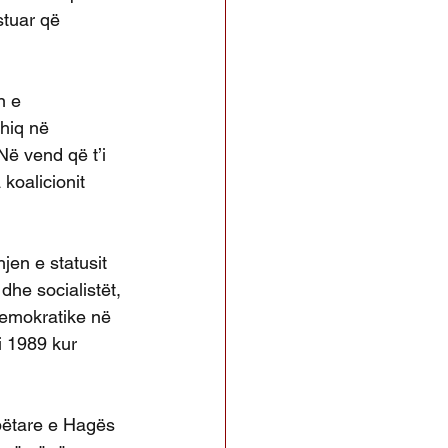
stuar që 
n e 
hiq në 
Në vend që t’i 
koalicionit 
en e statusit 
dhe socialistët, 
 demokratike në 
i 1989 kur 
bëtare e Hagës 