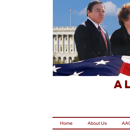
A
Home
About Us
AAC