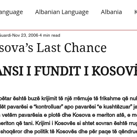
Language
Albanian Language
Albania
gro
Presheva
Greece
Italy
Jews a
Guardi
Nov 23, 2006
4 min read
sova’s Last Chance
Serb Relations
The Diaspora
NSI I FUNDIT I KOSOV
tar është buzë krijimit të një rrëmuje të frikshme që nuk
alët pavarësi e “kontrolluar” apo pavarësi “e kushtëzuar” j
 vetëm pavarësia e plotë dhe Kosova e meriton atë, e me
riton që tani. Krijimi i Kosovës si shtet sovran është rr
 shoqëror dhe politik të Kosovës dhe për paqe të qëndr