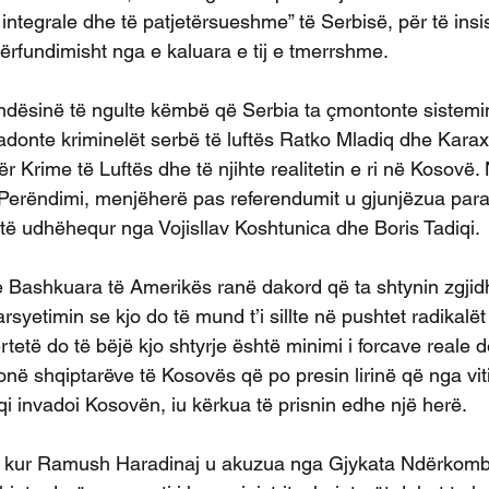
ntegrale dhe të patjetërsueshme” të Serbisë, për të insi
ërfundimisht nga e kaluara e tij e tmerrshme.
ndësinë të ngulte këmbë që Serbia ta çmontonte sistemi
radonte kriminelët serbë të luftës Ratko Mladiq dhe Karax
r Krime të Luftës dhe të njihte realitetin e ri në Kosovë. 
Perëndimi, menjëherë pas referendumit u gjunjëzua para 
 të udhëhequr nga Vojisllav Koshtunica dhe Boris Tadiqi.
 Bashkuara të Amerikës ranë dakord që ta shtynin zgjidhj
rsyetimin se kjo do të mund t’i sillte në pushtet radikalët 
ërtetë do të bëjë kjo shtyrje është minimi i forcave reale
onë shqiptarëve të Kosovës që po presin lirinë që nga vit
qi invadoi Kosovën, iu kërkua të prisnin edhe një herë.
05 kur Ramush Haradinaj u akuzua nga Gjykata Ndërkom