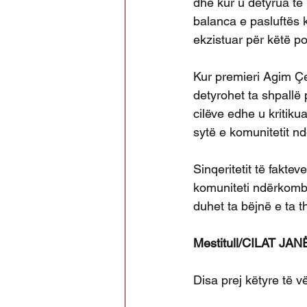
dhe kur u detyrua të 
balanca e pasluftës 
ekzistuar për këtë po
Kur premieri Agim Çe
detyrohet ta shpallë 
cilëve edhe u kritik
sytë e komunitetit n
Sinqeritetit të fakte
komuniteti ndërkombë
duhet ta bëjnë e ta 
Mestitull/CILAT J
Disa prej këtyre të v