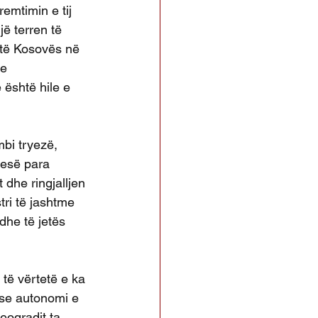
emtimin e tij 
jë terren të 
 të Kosovës në 
e 
 është hile e 
mbi tryezë, 
qesë para 
 dhe ringjalljen 
tri të jashtme 
dhe të jetës 
 të vërtetë e ka 
 se autonomi e 
eogradit ta 