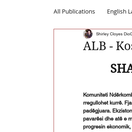
All Publications
English 
Macedonia
Montene
Shirley Cloyes Dio
ALB - Ko
Albanian Nation
Alb-
SHA
Komuniteti Ndërkombë
rregullohet kurrë. Fj
padëgjuara. Ekziston
pavarësi dhe atë e me
progresin ekonomik,