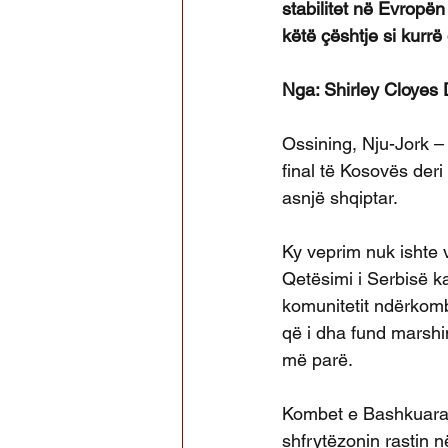
stabilitet në Evropën
këtë çështje si kurrë
Nga: Shirley Cloyes 
Ossining, Nju-Jork –
final të Kosovës der
asnjë shqiptar.
Ky veprim nuk ishte 
Qetësimi i Serbisë ka
komunitetit ndërkomb
që i dha fund marshim
më parë.
Kombet e Bashkuara, 
shfrytëzonin rastin n