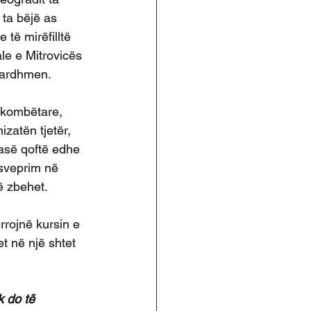
ta bëjë as 
 të mirëfilltë 
le e Mitrovicës 
ë ardhmen.
rkombëtare, 
zatën tjetër, 
asë qoftë edhe 
osveprim në 
ë zbehet.
rojnë kursin e 
t në një shtet 
 do të 